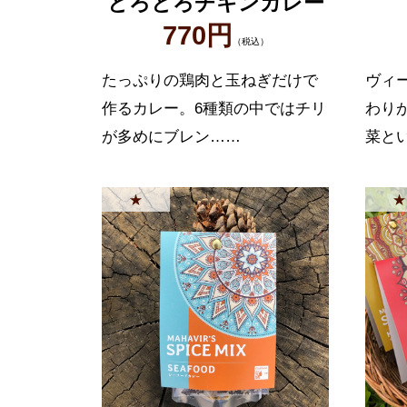
とろとろチキンカレー
770円
（税込）
たっぷりの鶏肉と玉ねぎだけで
ヴィ
作るカレー。6種類の中ではチリ
わり
が多めにブレン……
菜と
★
★