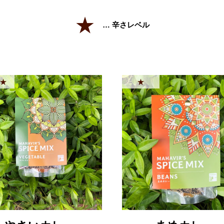
★
… 辛さレベル
★
★